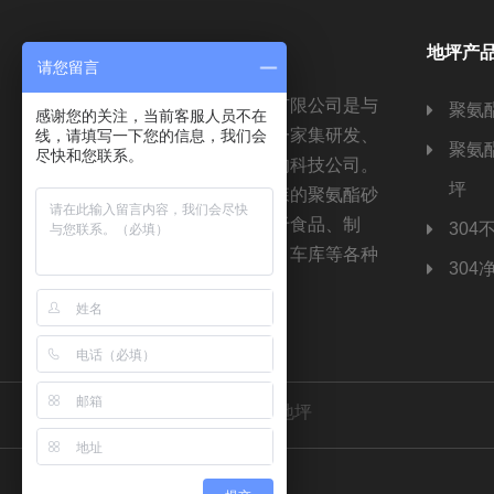
关于我们
地坪产
请您留言
江苏诺立森新材料科技有限公司是与
聚氨
感谢您的关注，当前客服人员不在
德国诺立森共同设立的一家集研发、
线，请填写一下您的信息，我们会
聚氨
尽快和您联系。
生产与配套服务于一体的科技公司。
坪
公司全面引进德国诺立森的聚氨酯砂
浆地坪材料，广泛应用于食品、制
304
药、化工、烟草、仓储、车库等各种
304
场所。
友情连接：
聚氨酯砂浆地坪