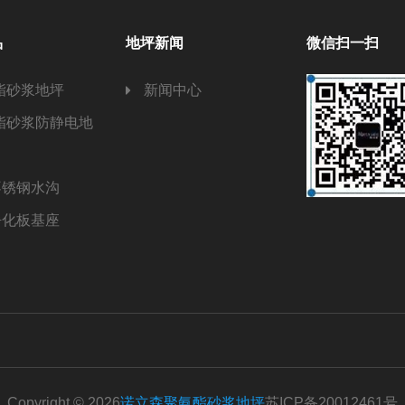
品
地坪新闻
微信扫一扫
酯砂浆地坪
新闻中心
酯砂浆防静电地
不锈钢水沟
净化板基座
Copyright © 2026
诺立森聚氨酯砂浆地坪
苏ICP备20012461号