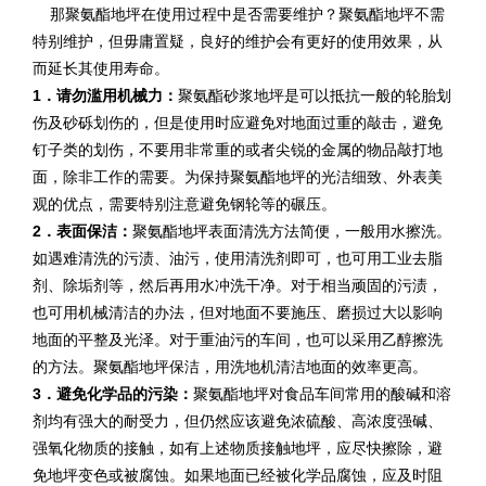
那聚氨酯地坪在使用过程中是否需要维护？聚氨酯地坪不需
特别维护，但毋庸置疑，良好的维护会有更好的使用效果，从
而延长其使用寿命。
1．请勿滥用机械力：
聚氨酯砂浆地坪是可以抵抗一般的轮胎划
伤及砂砾划伤的，但是使用时应避免对地面过重的敲击，避免
钉子类的划伤，不要用非常重的或者尖锐的金属的物品敲打地
面，除非工作的需要。为保持聚氨酯地坪的光洁细致、外表美
观的优点，需要特别注意避免钢轮等的碾压。
2．表面保洁：
聚氨酯地坪表面清洗方法简便，一般用水擦洗。
如遇难清洗的污渍、油污，使用清洗剂即可，也可用工业去脂
剂、除垢剂等，然后再用水冲洗干净。对于相当顽固的污渍，
也可用机械清洁的办法，但对地面不要施压、磨损过大以影响
地面的平整及光泽。对于重油污的车间，也可以采用乙醇擦洗
的方法。聚氨酯地坪保洁，用洗地机清洁地面的效率更高。
3．避免化学品的污染：
聚氨酯地坪对食品车间常用的酸碱和溶
剂均有强大的耐受力，但仍然应该避免浓硫酸、高浓度强碱、
强氧化物质的接触，如有上述物质接触地坪，应尽快擦除，避
免地坪变色或被腐蚀。如果地面已经被化学品腐蚀，应及时阻