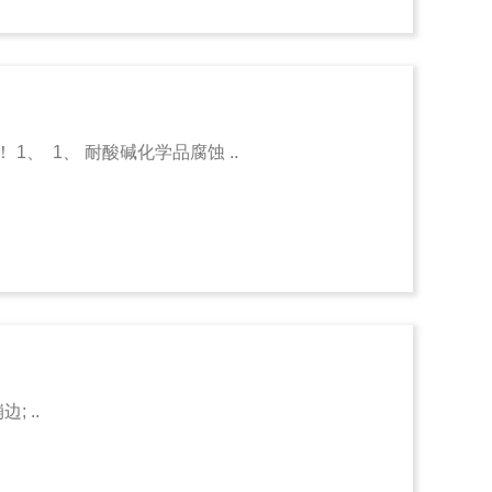
 1、 耐酸碱化学品腐蚀 ..
 ..